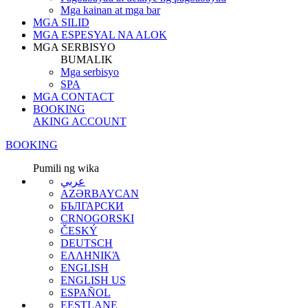
Mga kainan at mga bar
MGA SILID
MGA ESPESYAL NA ALOK
MGA SERBISYO
BUMALIK
Mga serbisyo
SPA
MGA CONTACT
BOOKING
AKING ACCOUNT
BOOKING
Pumili ng wika
عربي
AZƏRBAYCAN
БЪЛГАРСКИ
CRNOGORSKI
ČESKÝ
DEUTSCH
ΕΛΛΗΝΙΚΆ
ENGLISH
ENGLISH US
ESPAÑOL
EESTLANE