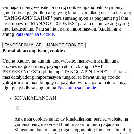
Gumagamit ang website na ito ng cookies upang pahusayin ang
gamit nito at pagbutihin ang iyong karanasan bilang user. I-click ang
"TANGGAPIN LAHAT" para sumang-ayon sa paggamit ng lahat
ng cookies, o "MANAGE COOKIES" para i-customize ang iyong
mga kagustuhan. Para sa higit pang impormasyon, basahin ang
aming
Patakaran sa Cookie
.
TANGGAPIN LAHAT
MANAGE COOKIES
Pamahalaan ang iyong cookies
Upang patuloy na gamitin ang website, mangyaring piliin ang
cookies na gusto mong payagan at i-click ang "SAVE
PREFERENCES" o piliin ang "TANGGAPIN LAHAT". Para sa
mas detalyadong impormasyon tungkol sa bawat uri ng cookie,
galugarin ang mga ibinigay na paglalarawan. Upang matuto nang
higit pa, pakibasa ang aming
Patakaran sa Cookie
.
KINAKAILANGAN
Ang mga cookies na ito ay kinakailangan para sa website na
gumana nang maayos at hindi maaaring hindi paganahin.
Sinusuportahan nila ang mga pangunahing functions, tulad ng