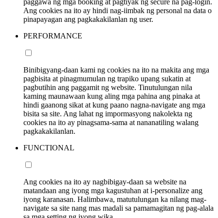
paggawa ng mga booking at pagtiyak ng secure na pag-login.
Ang cookies na ito ay hindi nag-iimbak ng personal na data o
pinapayagan ang pagkakakilanlan ng user.
PERFORMANCE
Binibigyang-daan kami ng cookies na ito na makita ang mga
pagbisita at pinagmumulan ng trapiko upang sukatin at
pagbutihin ang paggamit ng website. Tinutulungan nila
kaming maunawaan kung aling mga pahina ang pinaka at
hindi gaanong sikat at kung paano nagna-navigate ang mga
bisita sa site. Ang lahat ng impormasyong nakolekta ng
cookies na ito ay pinagsama-sama at nananatiling walang
pagkakakilanlan.
FUNCTIONAL
Ang cookies na ito ay nagbibigay-daan sa website na
matandaan ang iyong mga kagustuhan at i-personalize ang
iyong karanasan. Halimbawa, matutulungan ka nilang mag-
navigate sa site nang mas madali sa pamamagitan ng pag-alala
sa mga setting ng iyong wika.