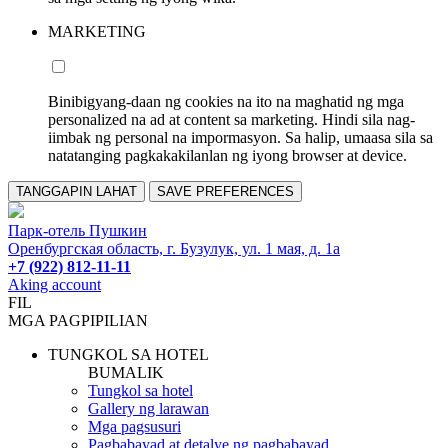
MARKETING
Binibigyang-daan ng cookies na ito na maghatid ng mga
personalized na ad at content sa marketing. Hindi sila nag-
iimbak ng personal na impormasyon. Sa halip, umaasa sila sa
natatanging pagkakakilanlan ng iyong browser at device.
TANGGAPIN LAHAT
SAVE PREFERENCES
Парк-отель Пушкин
Оренбургская область, г. Бузулук, ул. 1 мая, д. 1а
+7 (922) 812-11-11
Aking account
FIL
MGA PAGPIPILIAN
TUNGKOL SA HOTEL
BUMALIK
Tungkol sa hotel
Gallery ng larawan
Mga pagsusuri
Pagbabayad at detalye ng pagbabayad