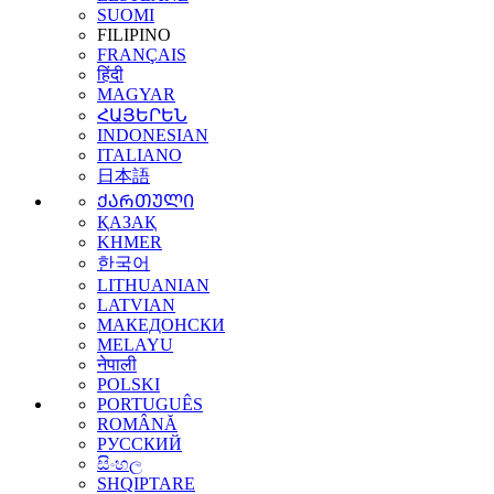
SUOMI
FILIPINO
FRANÇAIS
हिंदी
MAGYAR
ՀԱՅԵՐԵՆ
INDONESIAN
ITALIANO
日本語
ᲥᲐᲠᲗᲣᲚᲘ
ҚАЗАҚ
KHMER
한국어
LITHUANIAN
LATVIAN
МАКЕДОНСКИ
MELAYU
नेपाली
POLSKI
PORTUGUÊS
ROMÂNĂ
РУССКИЙ
සිංහල
SHQIPTARE