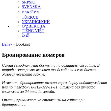
SRPSKI
SVENSKA
ภาษาไทย
TÜRKÇE
УКРАЇНСЬКИЙ
O‘ZBEKCHA
TIẾNG VIỆT
汉语
Bahay
–
Booking
Бронирование номеров
Самая выгодная цена доступна на официальном сайте. В
тариф с завтраком включен шведский стол ежедневно.
Условия возврата гибкие.
Изменить бронирование можно через форму подтверждения
или по телефону 8-912-822-11-11. Отмена без штрафа
возможна за 24 часа до заезда.
Оплату принимают на стойке или на сайте при
бронировании.