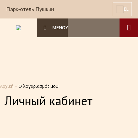
Парк-отель Пушкин
EL
ΜΕΝΟΥ
Αρχική
–
Ο λογαριασμός μου
Личный кабинет