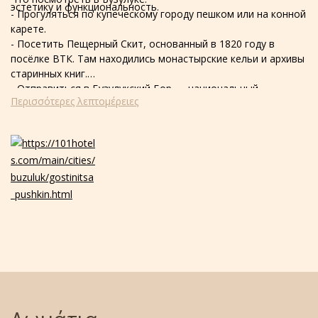
эстетику и функциональность.
- Прогуляться по купеческому городу пешком или на конной
карете.
- Посетить Пещерный Скит, основанный в 1820 году в
посёлке ВТК. Там находились монастырские кельи и архивы
старинных книг.
- Отправиться в Бузулукский Бор — национальный
Περισσότερες λεπτομέρειες
заповедник.