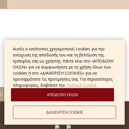
Αυτός ο ιστότοπος χρησιμοποιεί cookies για την
ενίσχυση της απόδοσής του και τη βελτίωση της
εμπειρίας σας ως χρήστης. Κάντε κλικ στο «ΑΠΟΔΟΧΗ
ΟΛΩΝ» για να συμφωνήσετε με τη χρήση όλων των
cookies ή στο «ΔΙΑΧΕΙΡΙΣΗ COOKIES» για να
προσαρμόσετε τις προτιμήσεις σας. Για περισσότερες
πληροφορίες, διαβάστε την
Πολιτική Cookie
.
ΑΠΟΔΟΧΗ ΟΛΩΝ
© Парк-отель Пушкин
ΔΙΑΧΕΙΡΙΣΗ COOKIE
2026, Επίσημη ιστοσελίδα