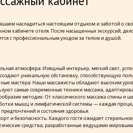
ссажный кабинет
ашаем насладиться настоящим отдыхом и заботой о с
жном кабинете отеля. После насыщенных экскурсий, дел
ится с профессиональным уходом за телом и душой.
альная атмосфера: Изящный интерьер, мягкий свет, ус
 создают уникальную обстановку, способствующую полн
тные мастера: Наши массажисты обладают высоким уро
ьзуют самые современные техники массажа, адаптирова
нообразие методик: От классического массажа спины и ш
ботки мышц и лимфатической системы — каждая процед
 предпочтений и состояния здоровья.
форт и безопасность: Каждого гостя ожидает стерильное
тические средства, разработанные ведущими мировым