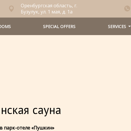
Оренбургская область, г.
Бузулук, ул. 1 мая, д. 1а
OOMS
SPECIAL OFFERS
SERVICES
нская сауна
 в парк-отеле «Пушкин»