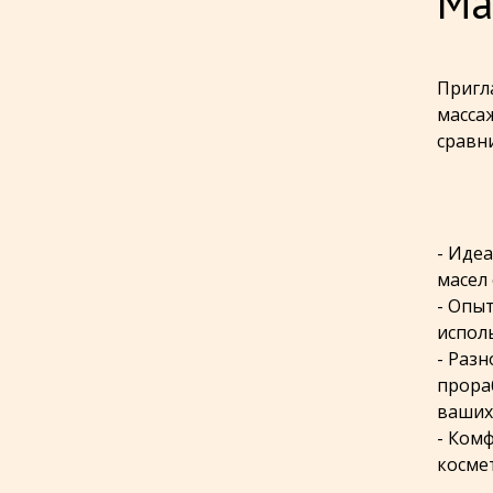
Ма
Пригл
масса
сравн
- Иде
масел
- Опы
испол
- Раз
прора
ваших
- Ком
косме