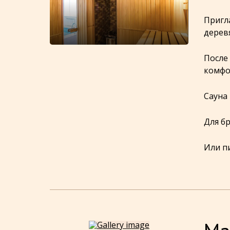
Пригл
дерев
После
комфо
Сауна
Для б
Или п