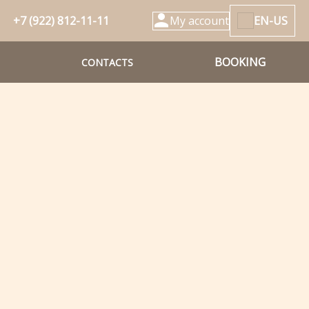
+7 (922) 812-11-11
My account
EN-US
BOOKING
CONTACTS