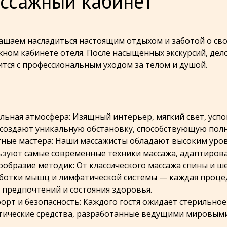
ссажный кабинет
ашаем насладиться настоящим отдыхом и заботой о с
жном кабинете отеля. После насыщенных экскурсий, дел
ится с профессиональным уходом за телом и душой.
альная атмосфера: Изящный интерьер, мягкий свет, ус
 создают уникальную обстановку, способствующую полн
тные мастера: Наши массажисты обладают высоким уро
ьзуют самые современные техники массажа, адаптирова
нообразие методик: От классического массажа спины и ш
ботки мышц и лимфатической системы — каждая процед
 предпочтений и состояния здоровья.
форт и безопасность: Каждого гостя ожидает стерильное
тические средства, разработанные ведущими мировым