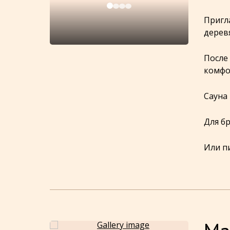
Пригл
дерев
После
комфо
Сауна
Для б
Или п