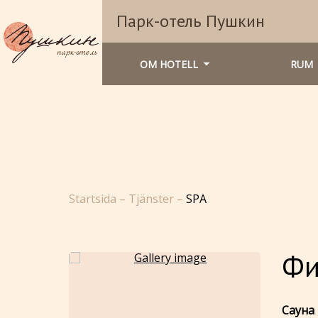
Парк-отель Пушкин
OM HOTELL
RUM
Startsida
–
Tjänster
–
SPA
Фи
Сауна