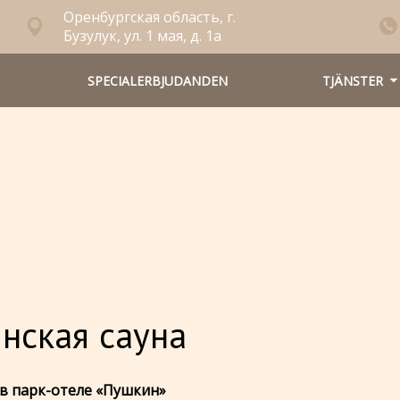
Оренбургская область, г.
Бузулук, ул. 1 мая, д. 1а
SPECIALERBJUDANDEN
TJÄNSTER
нская сауна
 в парк-отеле «Пушкин»