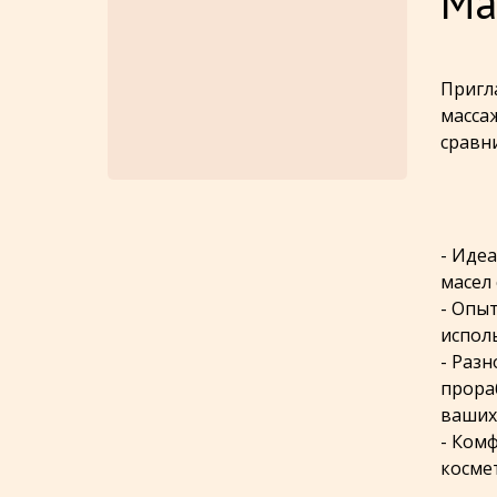
Ма
Пригл
масса
сравн
- Иде
масел
- Опы
испол
- Раз
прора
ваших
- Ком
косме