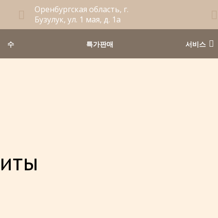
Оренбургская область, г.
Бузулук, ул. 1 мая, д. 1а
수
특가판매
서비스
зиты