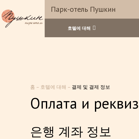
Парк-отель Пушкин
호텔에 대해
홈
–
호텔에 대해
–
결제 및 결제 정보
Оплата и рекви
은행 계좌 정보