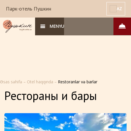
Парк-отель Пушкин
AZ
MENYU
Əsas səhifə
–
Otel haqqında
–
Restoranlar və barlar
Рестораны и бары