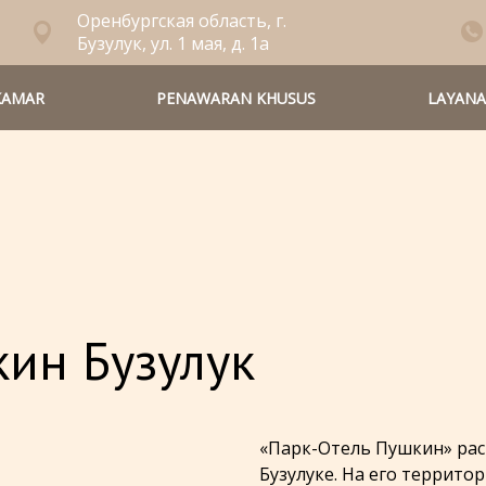
Оренбургская область, г.
Бузулук, ул. 1 мая, д. 1а
KAMAR
PENAWARAN KHUSUS
LAYAN
кин Бузулук
«Парк-Отель Пушкин» рас
Бузулуке. На его территор