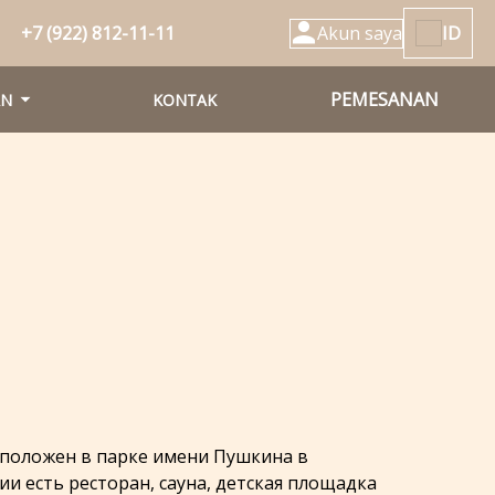
+7 (922) 812-11-11
Akun saya
ID
PEMESANAN
AN
KONTAK
положен в парке имени Пушкина в
ии есть ресторан, сауна, детская площадка