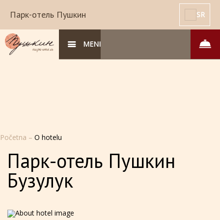
Парк-отель Пушкин
SR
MENI
Početna
–
O hotelu
Парк-отель Пушкин
Бузулук