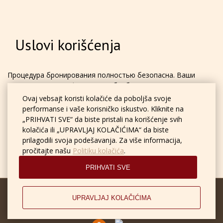
Uslovi korišćenja
Процедура бронирования полностью безопасна. Ваши
личные данные шифруются и обрабатываются в
защищенном режиме. Информация используется только
Ovaj vebsajt koristi kolačiće da poboljša svoje
для оформления бронирования.
performanse i vaše korisničko iskustvo. Kliknite na
„PRIHVATI SVE“ da biste pristali na korišćenje svih
kolačića ili „UPRAVLJAJ KOLAČIĆIMA“ da biste
prilagodili svoja podešavanja. Za više informacija,
pročitajte našu
Politiku kolačića
.
PRIHVATI SVE
© Парк-отель Пушкин
UPRAVLJAJ KOLAČIĆIMA
2026, Zvanični sajt