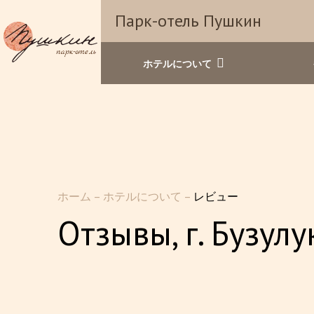
Парк-отель Пушкин
ホテルについて
ホーム
–
ホテルについて
–
レビュー
Отзывы, г. Бузулу