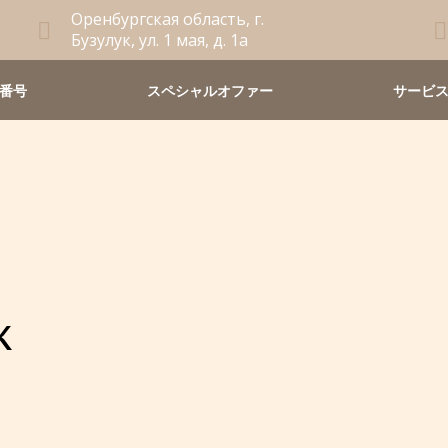
Оренбургская область, г.
Бузулук, ул. 1 мая, д. 1а
番号
スペシャルオファー
サービ
к