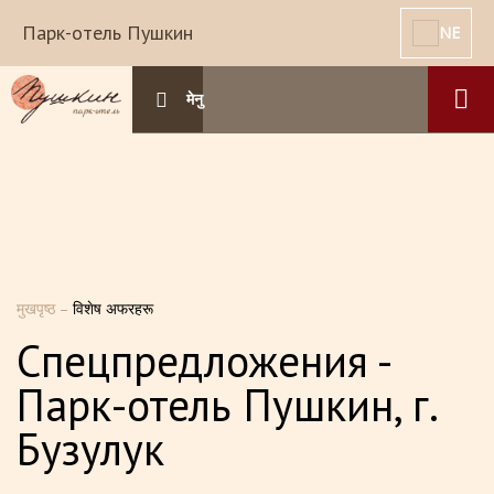
Парк-отель Пушкин
NE
मेनु
मुखपृष्ठ
–
विशेष अफरहरू
Спецпредложения -
Парк-отель Пушкин, г.
Бузулук