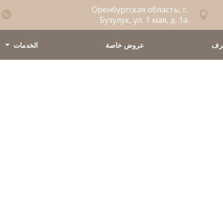
Оренбургская область, г.
Бузулук, ул. 1 мая, д. 1а
ُرف
عروض خاصة
الخدمات