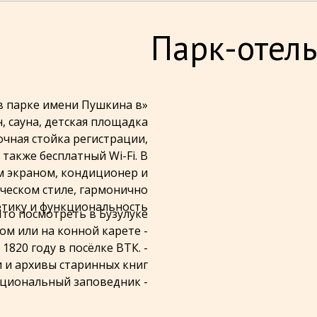
Парк-отель
в парке имени Пушкина в
н, сауна, детская площадка
очная стойка регистрации,
 также бесплатный Wi-Fi. В
м экраном, кондиционер и
ческом стиле, гармонично
етику и функциональность.
то посмотреть в Бузулуке:
- Прогуляться по купеческому городу пешком или на конной карете.
1820 году в посёлке ВТК.
 и архивы старинных книг.
- Отправиться в Бузулукский Бор — национальный заповедник.