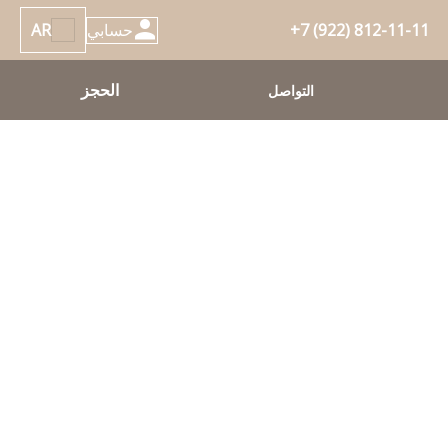
+7 (922) 812-11-11
حسابي
AR
الحجز
التواصل