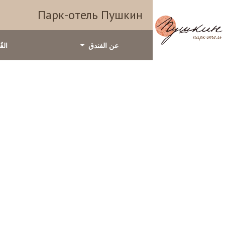
Парк-отель Пушкин
عن الفندق
الغ