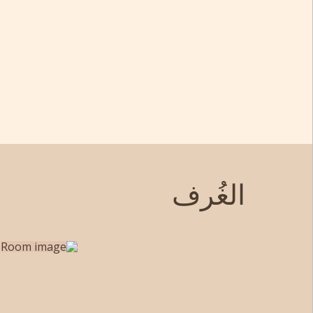
الغُرف