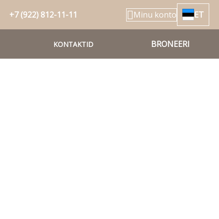
+7 (922) 812-11-11
Minu konto
ET
BRONEERI
KONTAKTID