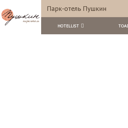
Парк-отель Пушкин
HOTELLIST
TOA