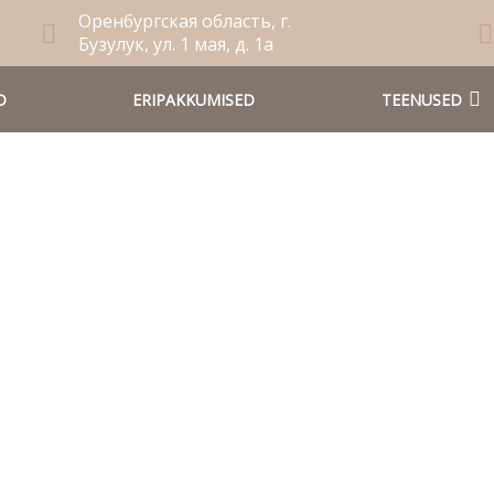
Оренбургская область, г.
Бузулук, ул. 1 мая, д. 1а
D
ERIPAKKUMISED
TEENUSED