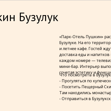
кин Бузулук
«Парк-Отель Пушкин» рас
Бузулуке. На его территор
и летнее кафе. Гостей жд
доставка еды и напитков в
каждом номере — телевиз
мини-бар. Интерьер выпо
сочетая эстетику и функц
Что посмотреть в Бузулук
- Прогуляться по купечес
- Посетить Пещерный Скит
Там находились монастыр
- Отправиться в Бузулук