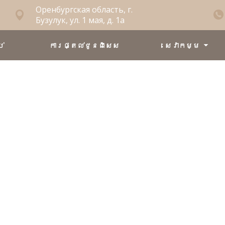
Оренбургская область, г.
Бузулук, ул. 1 мая, д. 1а
់
ការផ្តល់ជូនពិសេស
សេវាកម្ម