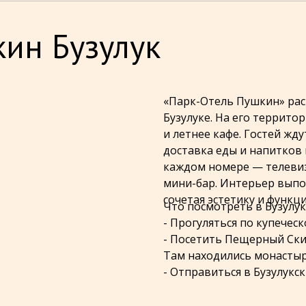
кин Бузулук
«Парк-Отель Пушкин» рас
Бузулуке. На его территор
и летнее кафе. Гостей жд
доставка еды и напитков в
каждом номере — телевиз
мини-бар. Интерьер выпо
сочетая эстетику и функц
Что посмотреть в Бузулук
- Прогуляться по купечес
- Посетить Пещерный Скит
Там находились монастыр
- Отправиться в Бузулук