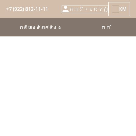
+7 (922) 812-11-11
គណនីរបស់ខ្ញុំ
KM
កក់
ពត៌មានទំនាក់ទំនង