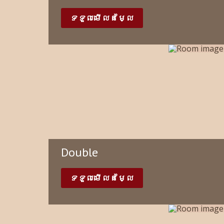
ទទួលមើលតម្លៃ
Double
ទទួលមើលតម្លៃ