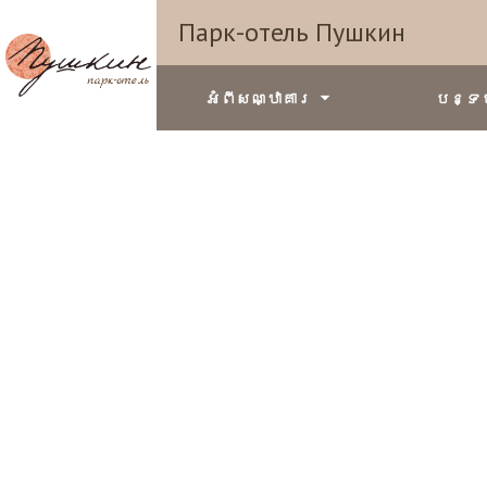
Парк-отель Пушкин
អំពីសណ្ឋាគារ
បន្ទប