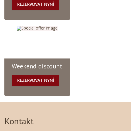
REZERVOVAT NYNÍ
Всё включено • Полный
пансион: завтрак, обед,
ужин — забудьте о
заботах с питанием. •
Высокоскоростной Wi-Fi:
оставайтес...
Weekend discount
REZERVOVAT NYNÍ
25% discount on the fare
without meals for stays on
Friday, Saturday and
Sunday. Meals can be
Kontakt
ordered in the next step. ...