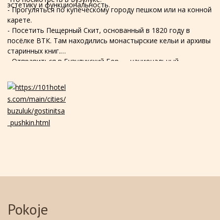
эстетику и функциональность.
- Прогуляться по купеческому городу пешком или на конной
карете.
- Посетить Пещерный Скит, основанный в 1820 году в
посёлке ВТК. Там находились монастырские кельи и архивы
старинных книг.
- Отправиться в Бузулукский Бор — национальный
заповедник.
Pokoje