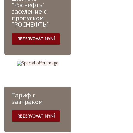
"Роснефть"
заселение с
пропуском
"РОСНЕФТЬ"
REZERVOVAT NYNÍ
Тариф для сотрудников
компании ПАО
"Роснефть". При
заселении скажите, что
вы работаете в
"Роснефти", и вам
предоставят б...
Тариф с
завтраком
REZERVOVAT NYNÍ
**Завтрак:** - По