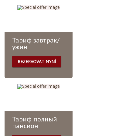
будням (пн.-пт.) с 07:00
до 10:00 — шведский
стол. - В выходные и
праздники (сб., вс.,
праздники) с 09...
Тариф завтрак/
ужин
REZERVOVAT NYNÍ
Всё включено для
Бизнеса •
Высокоскоростной Wi-Fi
для продуктивной
работы. • Ежедневный
завтрак и ужин, чтобы
сэкономить...
Тариф полный
пансион