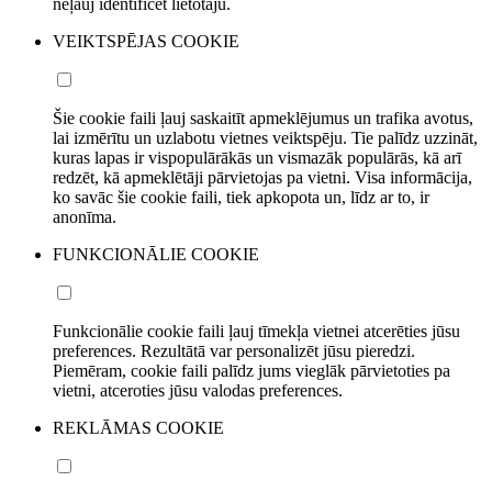
neļauj identificēt lietotāju.
VEIKTSPĒJAS COOKIE
Šie cookie faili ļauj saskaitīt apmeklējumus un trafika avotus,
lai izmērītu un uzlabotu vietnes veiktspēju. Tie palīdz uzzināt,
kuras lapas ir vispopulārākās un vismazāk populārās, kā arī
redzēt, kā apmeklētāji pārvietojas pa vietni. Visa informācija,
ko savāc šie cookie faili, tiek apkopota un, līdz ar to, ir
anonīma.
FUNKCIONĀLIE COOKIE
Funkcionālie cookie faili ļauj tīmekļa vietnei atcerēties jūsu
preferences. Rezultātā var personalizēt jūsu pieredzi.
Piemēram, cookie faili palīdz jums vieglāk pārvietoties pa
vietni, atceroties jūsu valodas preferences.
REKLĀMAS COOKIE