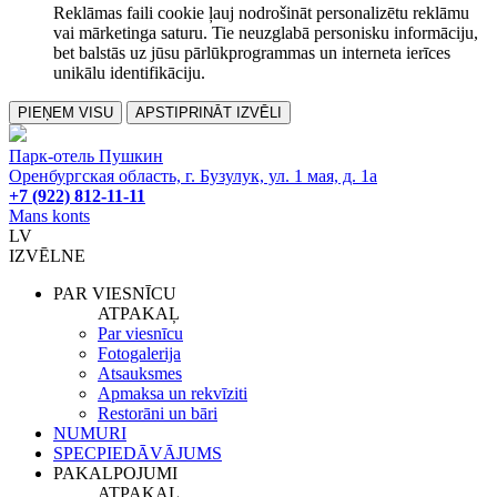
Reklāmas faili cookie ļauj nodrošināt personalizētu reklāmu
vai mārketinga saturu. Tie neuzglabā personisku informāciju,
bet balstās uz jūsu pārlūkprogrammas un interneta ierīces
unikālu identifikāciju.
PIEŅEM VISU
APSTIPRINĀT IZVĒLI
Парк-отель Пушкин
Оренбургская область, г. Бузулук, ул. 1 мая, д. 1а
+7 (922) 812-11-11
Mans konts
LV
IZVĒLNE
PAR VIESNĪCU
ATPAKAĻ
Par viesnīcu
Fotogalerija
Atsauksmes
Apmaksa un rekvīziti
Restorāni un bāri
NUMURI
SPECPIEDĀVĀJUMS
PAKALPOJUMI
ATPAKAĻ