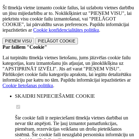
Šī tīmekļa vietne izmanto cookie failus, lai uzlabotu vietnes darbību
un jūsu mijiedarbību ar to. Noklikšķiniet uz "PIEŅEM VISU", lai
piekristu visu cookie failu izmantošanai, vai "PIELĀGOT
COOKIE", lai pārvaldītu savas preferences. Papildu informācijai
iepazīstieties ar
Cookie konfidencialitātes politiku
.
PIEŅEM VISU
PIELĀGOT COOKIE
Par failiem "Cookie"
Lai turpinātu tīmekļa vietnes lietošanu, jums jāizvēlas cookie failu
kategorijas, kuru izmantošanu jūs atļaujat, un jānoklikšķina uz
"APSTIPRINĀT IZVĒLI". Jūs arī varat "PIEŅEM VISU".
Pārlūkojiet cookie failu kategoriju aprakstu, lai iegūtu detalizētāku
informāciju par katru no tām. Papildu informācijai iepazīstieties ar
Cookie lietošanas politiku
.
SKAIDRI NEPIECIEŠAMIE COOKIE
Šie cookie faili ir nepieciešami tīmekļa vietnes darbībai un
nevar tikt atspējoti. Tie ļauj izmantot pamatfunkcijas,
piemēram, rezervācijas veikšanu un drošu pieteikšanos
sistēmā. Šie cookie faili neuzglabā personisku informāciju un