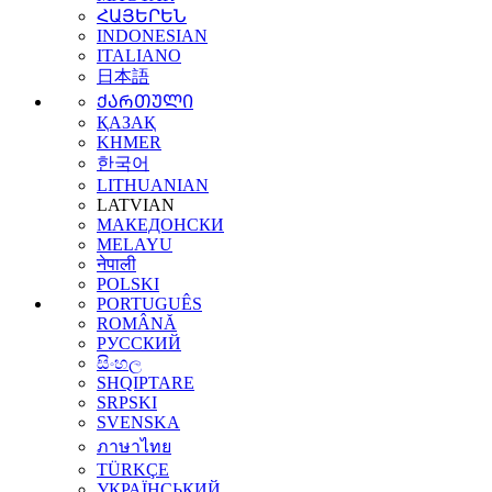
ՀԱՅԵՐԵՆ
INDONESIAN
ITALIANO
日本語
ᲥᲐᲠᲗᲣᲚᲘ
ҚАЗАҚ
KHMER
한국어
LITHUANIAN
LATVIAN
МАКЕДОНСКИ
MELAYU
नेपाली
POLSKI
PORTUGUÊS
ROMÂNĂ
РУССКИЙ
සිංහල
SHQIPTARE
SRPSKI
SVENSKA
ภาษาไทย
TÜRKÇE
УКРАЇНСЬКИЙ