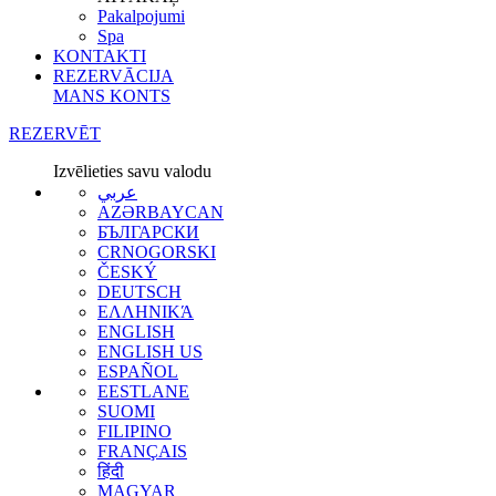
Pakalpojumi
Spa
KONTAKTI
REZERVĀCIJA
MANS KONTS
REZERVĒT
Izvēlieties savu valodu
عربي
AZƏRBAYCAN
БЪЛГАРСКИ
CRNOGORSKI
ČESKÝ
DEUTSCH
ΕΛΛΗΝΙΚΆ
ENGLISH
ENGLISH US
ESPAÑOL
EESTLANE
SUOMI
FILIPINO
FRANÇAIS
हिंदी
MAGYAR